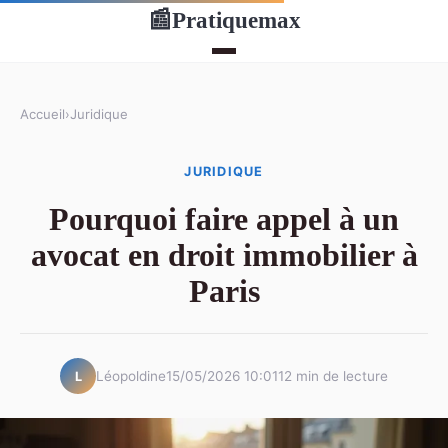
Pratiquemax
📰
Accueil
›
Juridique
JURIDIQUE
Pourquoi faire appel à un
avocat en droit immobilier à
Paris
Léopoldine
15/05/2026 10:01
12 min de lecture
L