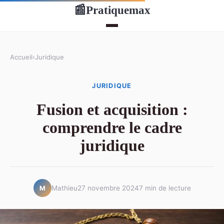
Pratiquemax
📰
Accueil
›
Juridique
JURIDIQUE
Fusion et acquisition :
comprendre le cadre
juridique
Mathieu
27 novembre 2024
7 min de lecture
M