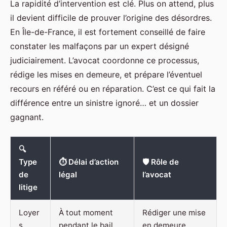
La rapidité d’intervention est clé. Plus on attend, plus
il devient difficile de prouver l’origine des désordres.
En Île-de-France, il est fortement conseillé de faire
constater les malfaçons par un expert désigné
judiciairement. L’avocat coordonne ce processus,
rédige les mises en demeure, et prépare l’éventuel
recours en référé ou en réparation. C’est ce qui fait la
différence entre un sinistre ignoré… et un dossier
gagnant.
🔍
Type
⏱️ Délai d’action
🛡️ Rôle de
de
légal
l’avocat
litige
Loyer
À tout moment
Rédiger une mise
s
pendant le bail,
en demeure