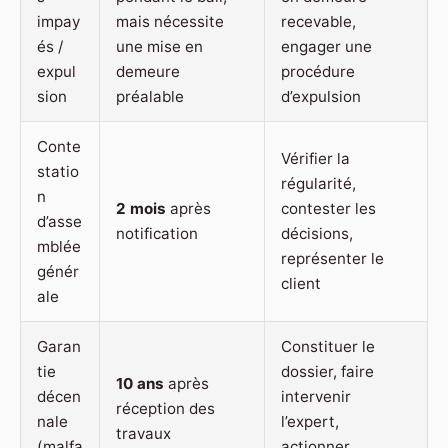
impay
mais nécessite
recevable,
és /
une mise en
engager une
expul
demeure
procédure
sion
préalable
d’expulsion
Conte
Vérifier la
statio
régularité,
n
2 mois
après
contester les
d’asse
notification
décisions,
mblée
représenter le
génér
client
ale
Garan
Constituer le
tie
dossier, faire
10 ans
après
décen
intervenir
réception des
nale
l’expert,
travaux
(malfa
actionner