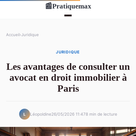
Pratiquemax
📰
Accueil
›
Juridique
JURIDIQUE
Les avantages de consulter un
avocat en droit immobilier à
Paris
Léopoldine
26/05/2026 11:47
8 min de lecture
L