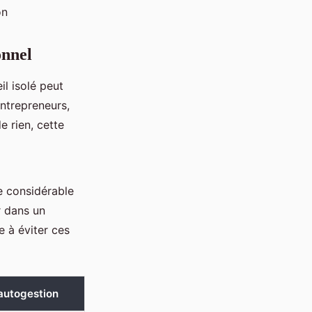
on
onnel
il isolé peut
Entrepreneurs,
e rien, cette
ie considérable
r dans un
e à éviter ces
 autogestion