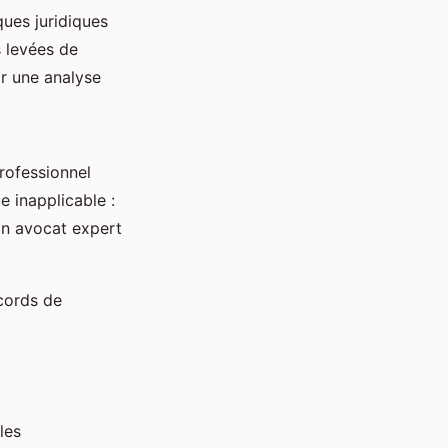
sques juridiques
s levées de
ir une analyse
.
professionnel
e inapplicable :
Un avocat expert
cords de
les