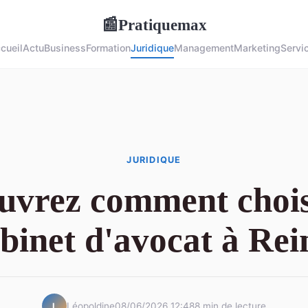
Pratiquemax
📰
cueil
Actu
Business
Formation
Juridique
Management
Marketing
Servi
JURIDIQUE
uvrez comment chois
binet d'avocat à Re
Léopoldine
08/06/2026 12:48
8 min de lecture
L