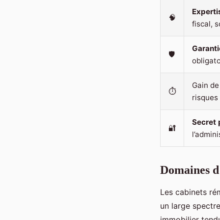
Expertis
🧠
fiscal, 
Garanti
🛡️
obligato
Gain de
⏱️
risques
Secret 
🔐
l’admini
Domaines d'e
Les cabinets r
un large spectre
immobilier tendu