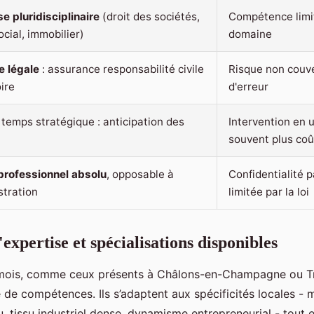
e pluridisciplinaire
(droit des sociétés,
Compétence limi
social, immobilier)
domaine
e légale
: assurance responsabilité civile
Risque non couv
ire
d'erreur
 temps stratégique : anticipation des
Intervention en 
souvent plus co
professionnel absolu
, opposable à
Confidentialité pa
stration
limitée par la loi
xpertise et spécialisations disponibles
émois, comme ceux présents à Châlons-en-Champagne ou T
 de compétences. Ils s’adaptent aux spécificités locales -
, tissu industriel dense, dynamisme entrepreneurial - tout 