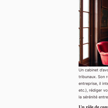
Un cabinet d’avo
tribunaux. Son r
entreprise, il in
etc.), rédiger v
la sérénité entr
Un rôle de cons