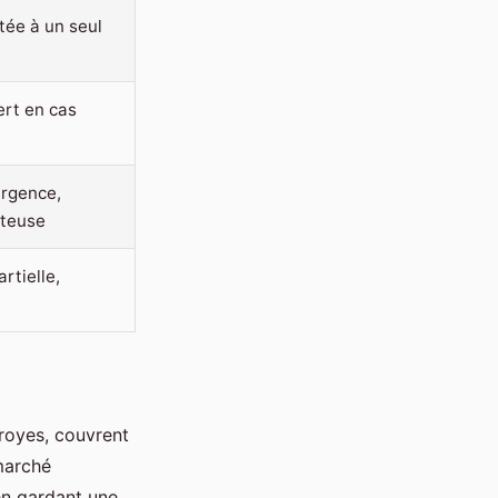
tée à un seul
ert en cas
urgence,
ûteuse
rtielle,
royes, couvrent
 marché
en gardant une