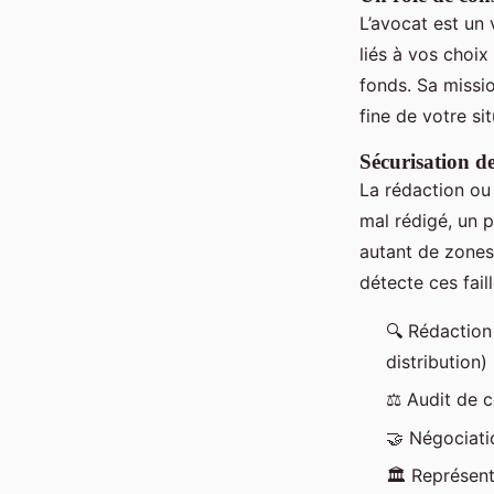
L’avocat est un v
liés à vos choi
fonds. Sa missio
fine de votre s
Sécurisation de
La rédaction ou 
mal rédigé, un p
autant de zones
détecte ces fail
🔍 Rédaction
distribution)
⚖️ Audit de c
🤝 Négociati
🏛️ Représent