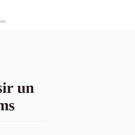
ces
ir un
ims