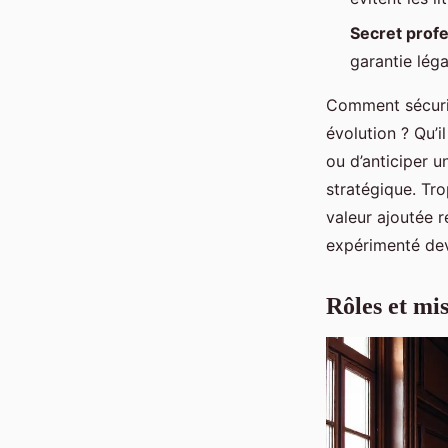
Secret prof
garantie léga
Comment sécuris
évolution ? Qu’i
ou d’anticiper u
stratégique. Tro
valeur ajoutée r
expérimenté dev
Rôles et mi