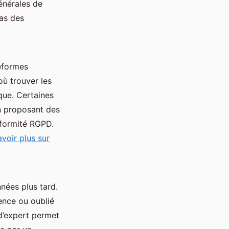
générales de
pas des
réformes
où trouver les
ique. Certaines
en proposant des
nformité RGPD.
avoir plus sur
nées plus tard.
ence ou oublié
 d’expert permet