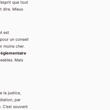
’esprit que tout
t dire. Mieux
t est
 pour un conseil
er moins cher.
réglementaire
geables. Mais
e la justice,
diation, par
e. C’est souvent