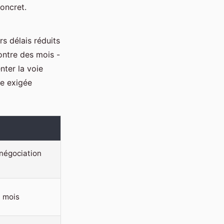
concret.
s délais réduits
ontre des mois -
nter la voie
re exigée
négociation
 mois