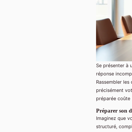
Se présenter à u
réponse incompl
Rassembler les d
précisément vot
préparée coûte m
Préparer son d
Imaginez que vou
structuré, compl