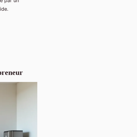
e par un
ide.
epreneur