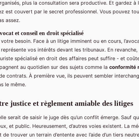
ganisés, plus la consultation sera productive. Et gardez à l
ez est couvert par le secret professionnel. Vous pouvez tou
as assez.
vocat et conseil en droit spécialisé
otre besoin. Face à un litige imminent ou en cours, l’avoca
l représente vos intérêts devant les tribunaux. En revanche,
juriste spécialisé en droit des affaires peut suffire - et coût
pagnent au quotidien sur des sujets comme la
conformité 
 de contrats. À première vue, ils peuvent sembler interchan
pas le même.
re justice et règlement amiable des litiges
elle serait de saisir le juge dès qu’un conflit émerge. Sauf qu
eux, et public. Heureusement, d’autres voies existent. La mé
de trouver un terrain d’entente avec l’aide d’un tiers neutr