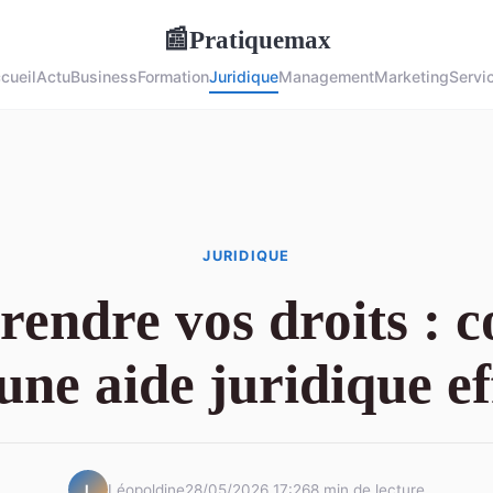
Pratiquemax
📰
cueil
Actu
Business
Formation
Juridique
Management
Marketing
Servi
JURIDIQUE
endre vos droits : co
une aide juridique ef
Léopoldine
28/05/2026 17:26
8 min de lecture
L