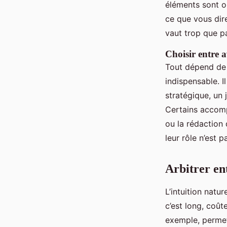
éléments sont or
ce que vous dir
vaut trop que p
Choisir entre a
Tout dépend de v
indispensable. I
stratégique, un 
Certains accom
ou la rédaction
leur rôle n’est 
Arbitrer ent
L’intuition natur
c’est long, coût
exemple, permet 