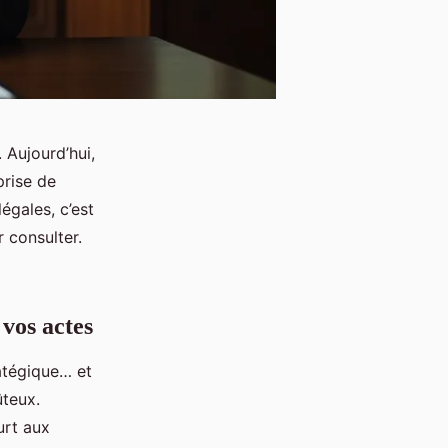
. Aujourd’hui,
prise de
légales, c’est
r consulter.
 vos actes
atégique… et
ûteux.
urt aux