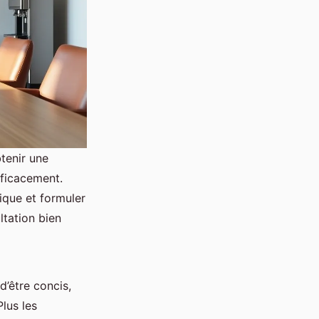
btenir une
fficacement.
ique et formuler
ltation bien
d’être concis,
lus les