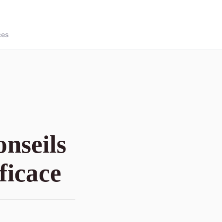
ces
nseils
ficace