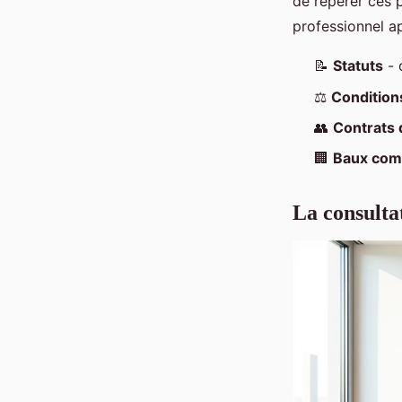
de repérer ces 
professionnel 
📝
Statuts
- 
⚖️
Condition
👥
Contrats d
🏢
Baux com
La consulta