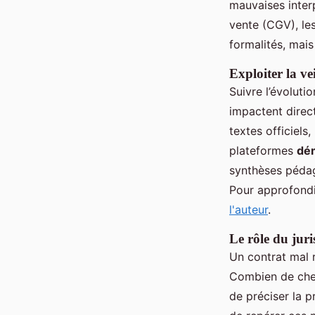
mauvaises interp
vente (CGV), les
formalités, mais
Exploiter la vei
Suivre l’évoluti
impactent direct
textes officiels
plateformes
dém
synthèses pédag
Pour approfondi
l'auteur
.
Le rôle du juri
Un contrat mal r
Combien de chef
de préciser la p