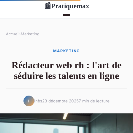
Pratiquemax
📰
Accueil
›
Marketing
MARKETING
Rédacteur web rh : l'art de
séduire les talents en ligne
Inès
23 décembre 2025
7 min de lecture
I