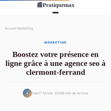
Pratiquemax
📰
Accueil
›
Marketing
MARKETING
Boostez votre présence en
ligne grâce à une agence seo à
clermont-ferrand
Inès
17 février 2026
6 min de lecture
I