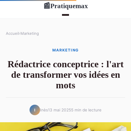
Pratiquemax
📰
Accueil
›
Marketing
MARKETING
Rédactrice conceptrice : l'art
de transformer vos idées en
mots
Inès
13 mai 2025
5 min de lecture
I