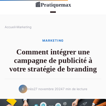
Pratiquemax
📰
Accueil
›
Marketing
MARKETING
Comment intégrer une
campagne de publicité à
votre stratégie de branding
Inès
27 novembre 2024
7 min de lecture
I