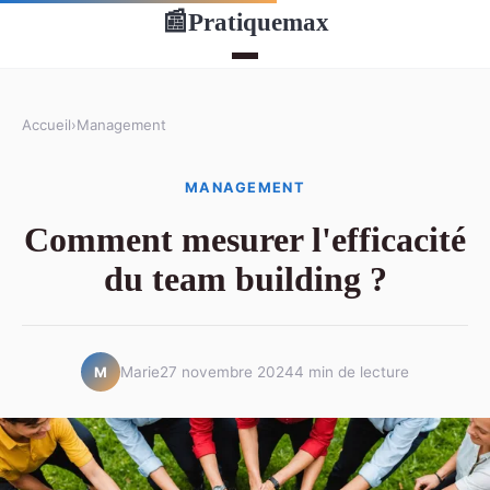
Pratiquemax
📰
Accueil
›
Management
MANAGEMENT
Comment mesurer l'efficacité
du team building ?
Marie
27 novembre 2024
4 min de lecture
M