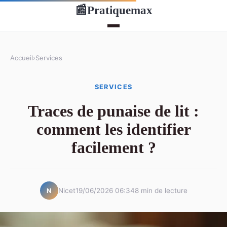
Pratiquemax
📰
Accueil
›
Services
SERVICES
Traces de punaise de lit :
comment les identifier
facilement ?
Nicet
19/06/2026 06:34
8 min de lecture
N