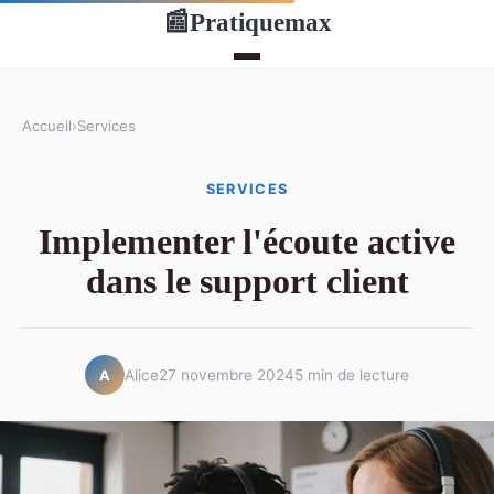
Pratiquemax
📰
Accueil
›
Services
SERVICES
Implementer l'écoute active
dans le support client
Alice
27 novembre 2024
5 min de lecture
A