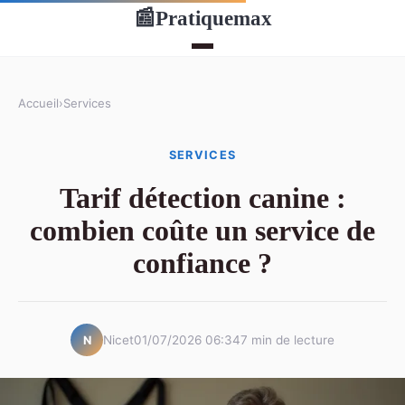
Pratiquemax
📰
Accueil
›
Services
SERVICES
Tarif détection canine :
combien coûte un service de
confiance ?
Nicet
01/07/2026 06:34
7 min de lecture
N