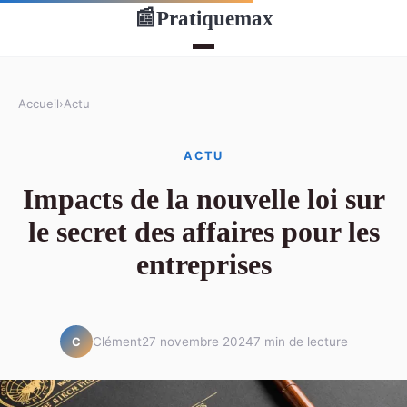
Pratiquemax
📰
Accueil
›
Actu
ACTU
Impacts de la nouvelle loi sur
le secret des affaires pour les
entreprises
Clément
27 novembre 2024
7 min de lecture
C